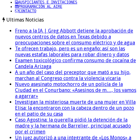
AUSPICIANTES E INVITACIONES
PROGRAMACIÓN AL AIRE
CONTACTO
Ultimas Noticias
Freno a la IA | Greg Abbott detiene la aprobación de
nuevos centros de datos en Texas debido a
preocupaciones sobre el consumo eléctrico y de agua
Te ofrecen trabajo, pero es un engaño: así son las
nuevas estafas laborales para robar dinero y datos
Examen toxicológico confirma consumo de cocaína de
Candela Arizaga
A un año del caso del preceptor que mató a su hijo,
marchan al Congreso contra la violencia vicaria
Nuevo asesinato motochorro de un policía de la
Ciudad en el Conurbano: «Asesinos de m…, los vamos
a agarrar»
Investigan la misteriosa muerte de una mujer en Villa
Elisa: la encontraron con la cabeza dentro de un pozo
en el patio de su casa
Caso Agostina: la querella pidió la detención de la
madre y la hermana de Barrelier, principal acusado
por el crimen
Un juez autorizó a una integrante de «Los Monos» a