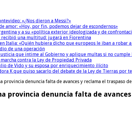
Montevideo: «¿Nos dieron a Messi?»
 de amor: «Hoy, por fin, podemos dejar de escondernos»
Argentina y a su «política exterior ideologizada y de confrontac
 recibió una multitud: jugará en Fiorentina
n Italia: «Quién hubiera dicho que europeos le iban a robar a
dio de una operación
la Justicia que intime al Gobierno y aplique multas si no cumple
a marcha contra la Ley de Propiedad Privada
io de Vido y su esposa por enriquecimiento ilícito
ora K que quiso sacarlo del debate de la Ley de Tierras por 
a provincia denuncia falta de avances y reclama el traspaso de
a provincia denuncia falta de avances 