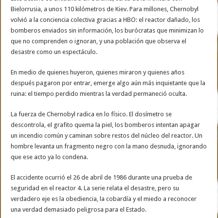
Bielorrusia, a unos 110 kilómetros de Kiev. Para millones, Chernobyl
volvió a la conciencia colectiva gracias a HBO: el reactor dañado, los
bomberos enviados sin información, los burócratas que minimizan lo
que no comprenden o ignoran, y una población que observa el
desastre como un espectáculo.
En medio de quienes huyeron, quienes miraron y quienes años
después pagaron por entrar, emerge algo aún más inquietante que la
ruina: el tiempo perdido mientras la verdad permaneció oculta.
La fuerza de Chernobyl radica en lo físico. El dosímetro se
descontrola, el grafito quema la piel, los bomberos intentan apagar
un incendio común y caminan sobre restos del núcleo del reactor. Un
hombre levanta un fragmento negro con la mano desnuda, ignorando
que ese acto ya lo condena.
El accidente ocurrió el 26 de abril de 1986 durante una prueba de
seguridad en el reactor 4. La serie relata el desastre, pero su
verdadero eje es la obediencia, la cobardía y el miedo a reconocer
una verdad demasiado peligrosa para el Estado.