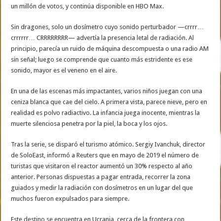
un millón de votos, y continúa disponible en HBO Max.
Sin dragones, solo un dosímetro cuyo sonido perturbador —crrrr…
crrrrrr… CRRRRRRRR— advertía la presencia letal de radiación. Al
principio, parecía un ruido de máquina descompuesta o una radio AM
sin señal; luego se comprende que cuanto más estridente es ese
sonido, mayor es el veneno en el aire.
En una de las escenas más impactantes, varios niños juegan con una
ceniza blanca que cae del cielo. A primera vista, parece nieve, pero en
realidad es polvo radiactivo. La infancia juega inocente, mientras la
muerte silenciosa penetra por la piel, la boca y los ojos.
Tras la serie, se disparó el turismo atómico. Sergiy Ivanchuk, director
de SoloEast, informó a Reuters que en mayo de 2019 el número de
turistas que visitaron el reactor aumentó un 30% respecto al año
anterior. Personas dispuestas a pagar entrada, recorrer la zona
guiados y medir la radiación con dosímetros en un lugar del que
muchos fueron expulsados para siempre.
Este destino se encuentra en Ucrania, cerca de la frontera con