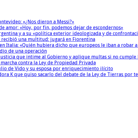
Montevideo: «¿Nos dieron a Messi?»
 de amor: «Hoy, por fin, podemos dejar de escondernos»
Argentina y a su «política exterior ideologizada y de confrontac
 recibió una multitud: jugará en Fiorentina
n Italia: «Quién hubiera dicho que europeos le iban a robar a
dio de una operación
la Justicia que intime al Gobierno y aplique multas si no cumple
a marcha contra la Ley de Propiedad Privada
io de Vido y su esposa por enriquecimiento ilícito
ora K que quiso sacarlo del debate de la Ley de Tierras por 