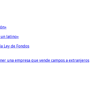
ión»
 un latino»
 la Ley de Fondos
tener una empresa que vende campos a extranjeros