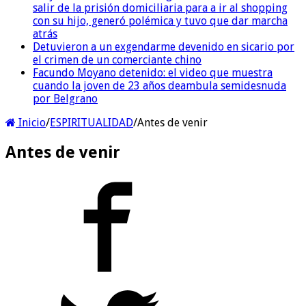
salir de la prisión domiciliaria para a ir al shopping
con su hijo, generó polémica y tuvo que dar marcha
atrás
Detuvieron a un exgendarme devenido en sicario por
el crimen de un comerciante chino
Facundo Moyano detenido: el video que muestra
cuando la joven de 23 años deambula semidesnuda
por Belgrano
Inicio
/
ESPIRITUALIDAD
/
Antes de venir
Antes de venir