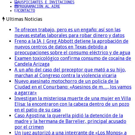
AUSPICIANTES E INVITACIONES
PROGRAMACIÓN AL AIRE
CONTACTO
Ultimas Noticias
Te ofrecen trabajo, pero es un engaño: así son las
nuevas estafas laborales para robar dinero y datos
Freno a la IA | Greg Abbott detiene la aprobación de
nuevos centros de datos en Texas debido a
preocupaciones sobre el consumo eléctrico y de agua
Examen toxicológico confirma consumo de cocaína de
Candela Arizaga
A un año del caso del preceptor que mató a su hijo,
marchan al Congreso contra la violencia vicaria
Nuevo asesinato motochorro de un policía de la
Ciudad en el Conurbano: «Asesinos de m…, los vamos
a agarrar»
Investigan la misteriosa muerte de una mujer en Villa
Elisa: la encontraron con la cabeza dentro de un pozo
en el patio de su casa
Caso Agostina: la querella pidió la detención de la
madre y la hermana de Barrelier, principal acusado
por el crimen
Un juez autorizó a una integrante de «Los Monos» a