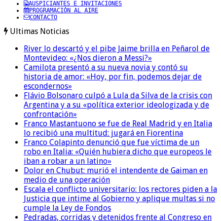
AUSPICIANTES E INVITACIONES
PROGRAMACIÓN AL AIRE
CONTACTO
Ultimas Noticias
River lo descartó y el pibe Jaime brilla en Peñarol de
Montevideo: «¿Nos dieron a Messi?»
Camilota presentó a su nueva novia y contó su
historia de amor: «Hoy, por fin, podemos dejar de
escondernos»
Flávio Bolsonaro culpó a Lula da Silva de la crisis con
Argentina y a su «política exterior ideologizada y de
confrontación»
Franco Mastantuono se fue de Real Madrid y en Italia
lo recibió una multitud: jugará en Fiorentina
Franco Colapinto denunció que fue víctima de un
robo en Italia: «Quién hubiera dicho que europeos le
iban a robar a un latino»
Dolor en Chubut: murió el intendente de Gaiman en
medio de una operación
Escala el conflicto universitario: los rectores piden a la
Justicia que intime al Gobierno y aplique multas si no
cumple la Ley de Fondos
Pedradas, corridas y detenidos frente al Congreso en