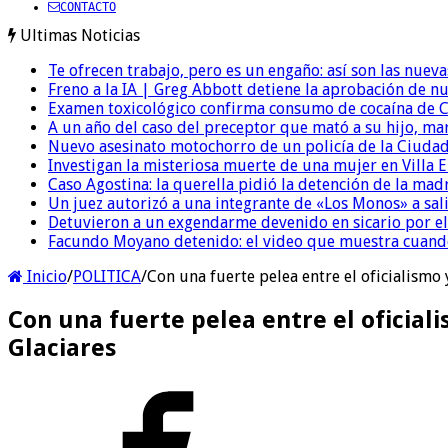
CONTACTO
Ultimas Noticias
Te ofrecen trabajo, pero es un engaño: así son las nueva
Freno a la IA | Greg Abbott detiene la aprobación de n
Examen toxicológico confirma consumo de cocaína de C
A un año del caso del preceptor que mató a su hijo, mar
Nuevo asesinato motochorro de un policía de la Ciudad
Investigan la misteriosa muerte de una mujer en Villa El
Caso Agostina: la querella pidió la detención de la mad
Un juez autorizó a una integrante de «Los Monos» a sali
Detuvieron a un exgendarme devenido en sicario por e
Facundo Moyano detenido: el video que muestra cuand
Inicio
/
POLITICA
/
Con una fuerte pelea entre el oficialismo 
Con una fuerte pelea entre el oficiali
Glaciares