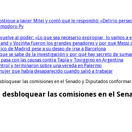
ostique a Javier Milei y contó qué le respondió: «Delirio perse
Comodoro Py
 vuelve al poder: «Lo que sea necesario expropiar, lo vamos a 
and y Vozinha fueron los grandes ganadores y por qué Messi 
ético de Madrid pese a su deseo de irse a Barcelona
que se sabe de la investigación y por qué hay secreto de suma
é pasa con las causas contra Tapia y Toviggino en Argentina
ntrol y terminaron sobre una vereda en Palermo
ujer que había desaparecido cuando salió a trabajar
esbloquear las comisiones en el Senado y Diputados conformar
a desbloquear las comisiones en el Sen