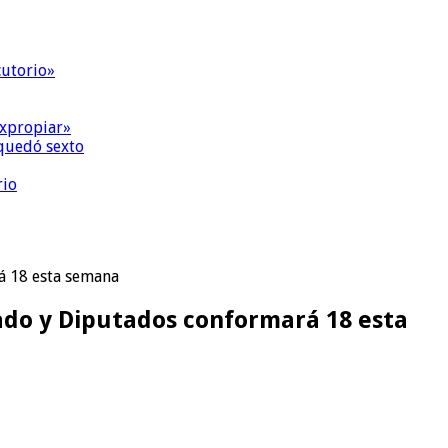
cutorio»
expropiar»
quedó sexto
rio
á 18 esta semana
ado y Diputados conformará 18 esta